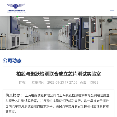
公司动态
柏毅与聚跃检测联合成立芯片测试实验室
作者：
发布时间：2023-09-23 17:27:05
点击：13639
信息摘要：
上海柏毅试验有限公司与上海聚跃检测技术有限公司联合成立
车规级芯片测试实验室，并且签约揭牌仪式已成功举行。这一举措对于提升
国内汽车芯片测试领域的技术水平，确保汽车芯片的安全性和可靠性具有重
要意义。