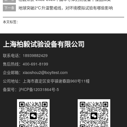
地球突破2℃升温警戒线，对环境模拟试验有哪些影响
下一条
本文标签：
上海柏毅试验设备有限公司
联系电话：18939882429
售后热线：400-691-8199
企业邮箱：xiaoshou2@boyitest.com
公司地址：上海市嘉定区安亭镇谢春路960号11幢
备案号：沪ICP备12031864号-5