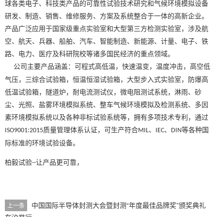
球各类电子、科技类产品的可靠性试验技术研究和气候环境模拟设备
研发、制造、销售、维修服务、方案及系统整合于一体的高新企业。
产品广泛应用于国家级重点实验室和大型第三方检测实验室，涉及航
空、航天、兵器、船舶、汽车、智能制造、新能源、计量、电子、铁
路、电力、医疗及科研院校等诸多国民经济的重点领域。
公司主要产品涵盖：可程式高低温，快速温变，温度冲击，高空低
气压，三综合试验箱，恒温恒湿试验箱，大型步入式实验室，防爆高
低温试验箱，隧道炉，耐电流测试仪，微电阻测试系统，淋雨、砂
尘、光照、盐雾环境模拟系统、整车气候环境模拟及检测系统、多因
素环境模拟系统以及各种非标试验系统等，拥有多项技术专利，通过
质量管理体系认证，可生产符合
、
、
等各种国
ISO9001:2015
MIL
IEC
DIN
际标准的环境试验设备。
柏毅试验
让产品更可靠，
--
中国国际半导体封测大会暨封测“年度最佳品牌奖”颁奖典礼
上一条