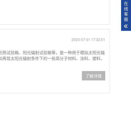
在
线
客
服
2023-07-01 17:32:01
光照试验箱、阳光辐射试验箱等，是一种用于模拟太阳光辐
和再现太阳光辐射条件下的一些高分子材料、涂料、塑料、
了解详情