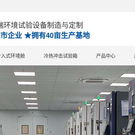
高端环境试验设备制造与定制
上市企业 ★拥有40亩生产基地
步入式环境舱
冷热冲击试验箱
产品中心