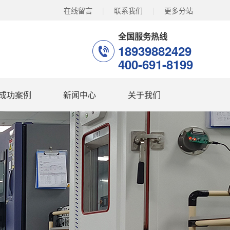
在线留言
|
联系我们
|
更多分站
全国服务热线
18939882429
400-691-8199
成功案例
新闻中心
关于我们