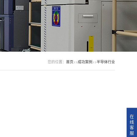
您的位置：
首页
>>
成功案例
>>
半导体行业
在
线
客
服