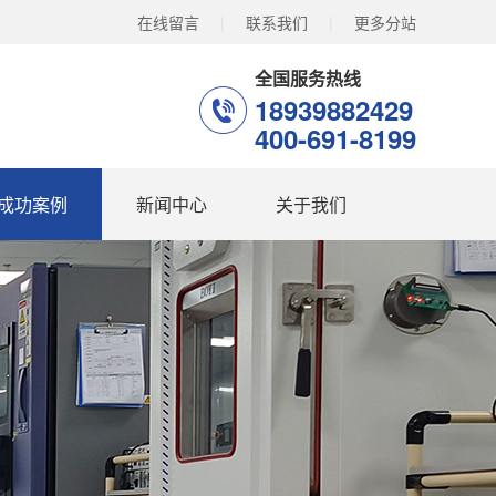
在线留言
|
联系我们
|
更多分站
全国服务热线
18939882429
400-691-8199
成功案例
新闻中心
关于我们