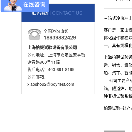
联系我们
CONTACT US
三箱式冷热冲
全国咨询热线
客户是一家由博
18939882429
体化组件和模块，
一，具有规模
上海柏毅试验设备有限公司
公司地址：上海市嘉定区安亭镇
上海柏毅试验
谢春路960号11幢
造、销售、维
售后电话：400-691-8199
舶、汽车、智
公司邮箱：
公司主要产
xiaoshou2@boyitest.com
箱，隧道炉，
种非标试验系
柏毅试验
让产
--