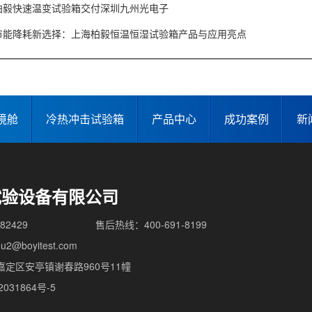
柏毅快速温变试验箱交付深圳九州光电子
节能降耗新选择：上海柏毅恒温恒湿试验箱产品与应用亮点
境舱
冷热冲击试验箱
产品中心
成功案例
新
试验设备有限公司
82429
售后热线：400-691-8199
2@boyitest.com
定区安亭镇谢春路960号11幢
031864号-5