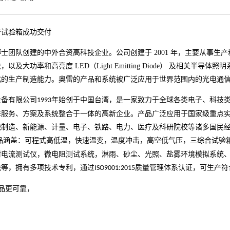
击试验箱成功交付
士团队创建的中外合资高科技企业。公司创建于 2001 年，主要从事
以及大功率和高亮度 LED（Light Emitting Diode） 及相关
化的生产制造能力。奥雷的产品和系统被广泛应用于世界范围内的光电通
设备有限公司
年始创于中国台湾，是一家致力于全球各类电子、科技
1993
修服务、方案及系统整合于一体的高新企业。产品广泛应用于国家级重点
能制造、新能源、计量、电子、铁路、电力、医疗及科研院校等诸多国民
品涵盖：可程式高低温，快速温变，温度冲击，高空低气压，三综合试验
耐电流测试仪，微电阻测试系统，淋雨、砂尘、光照、盐雾环境模拟系统
统等，拥有多项技术专利，通过
质量管理体系认证，可生产符
ISO9001:2015
品更可靠，