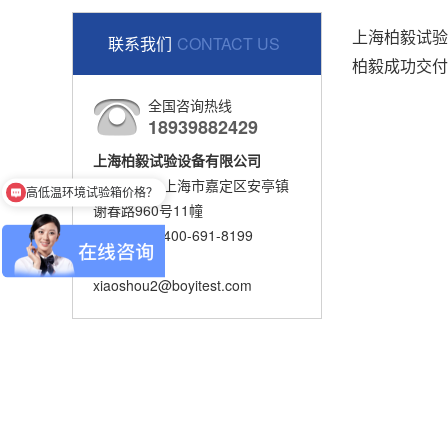
上海柏毅试验
联系我们
CONTACT US
柏毅成功交付
全国咨询热线
18939882429
上海柏毅试验设备有限公司
公司地址：上海市嘉定区安亭镇
高低温环境试验箱价格？
谢春路960号11幢
售后电话：400-691-8199
公司邮箱：
xiaoshou2@boyitest.com