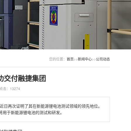
您的位置：
首页
>>
新闻中心
>>
公司动态
功交付融捷集团
点击：13274
近日再次证明了其在新能源锂电池测试领域的领先地位。
将用于新能源锂电池的测试和研发。