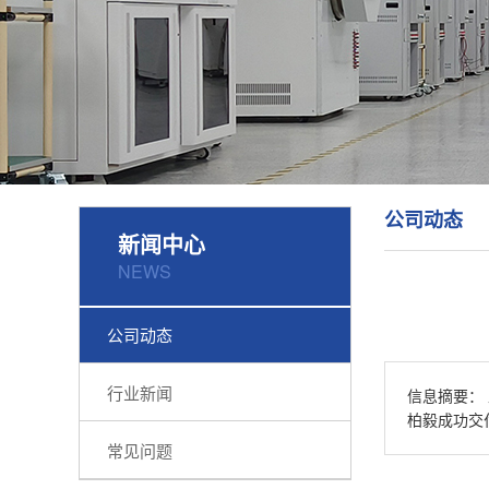
公司动态
新闻中心
NEWS
公司动态
行业新闻
信息摘要：
柏毅成功交
常见问题