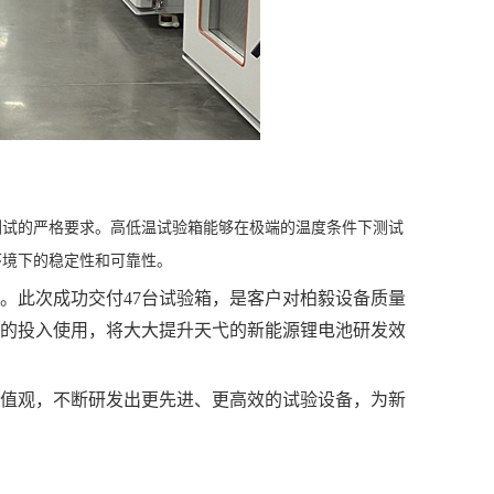
测试的严格要求。高低温试验箱能够在极端的温度条件下测试
环境下的稳定性和可靠性。
。此次成功交付
47台试验箱，是
客户
对柏毅设备质量
箱的投入使用，将大大提升天弋的新能源锂电池研发效
值观，不断研发出更先进、更高效的试验设备，为新