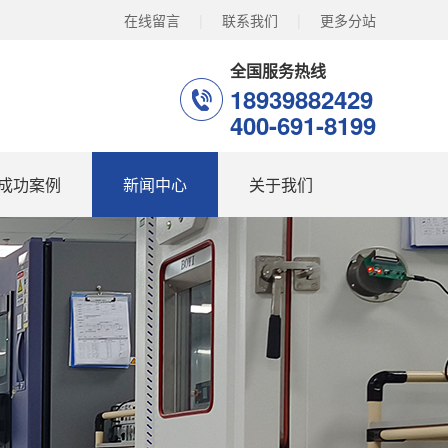
在线留言
|
联系我们
|
更多分站
全国服务热线
18939882429
400-691-8199
成功案例
新闻中心
关于我们