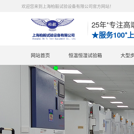
欢迎您来到上海柏毅试验设备有限公司官方网站！
25年⁺专注
★服务100⁺
网站首页
恒温恒湿试验箱
大型