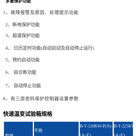
多重保护功能
1、故障报警及原因、处理提示功
能
2、断电保护功能
3、超温保护功能
4、 日历定时功能(自动启动及自动停止运行)
5、预约启动功能
6、 自诊断功能
7、 自动停止功能
8、有三层密码保护控制器设置参
数
快速温变试验箱规格
B-T-120KW-P(X)-
B-T-225KW-
干热
(A~E)
(A~E)
型号