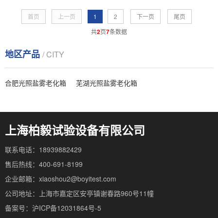
首页
上一页
1
2
下一页
尾页
共
2
页
7
条数据
地区产品
/ CITY
合肥光照盐雾老化箱
芜湖光照盐雾老化箱
上海柏毅试验设备有限公司
联系电话：18939882429
售后热线：400-691-8199
企业邮箱：xiaoshou2@boyitest.com
公司地址：上海市嘉定区安亭镇谢春路960号11幢
备案号：沪ICP备12031864号-5