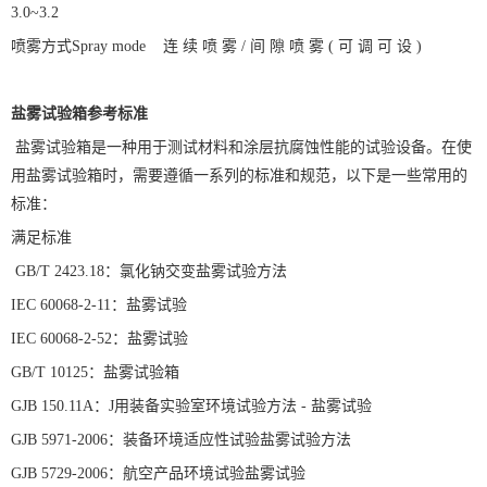
3.0~3.2
喷雾方式
Spray mode
连
续
喷
雾
/
间
隙
喷
雾
(
可
调
可
设
)
盐雾试验箱参考标准
盐雾试验箱是一种用于测试材料和涂层抗腐蚀性能的试验设备。在使
用盐雾试验箱时，需要遵循一系列的标准和规范，以下是一些常用的
标准：
满足标准
GB/T 2423.18
：氯化钠交变盐雾试验方法
IEC 60068-2-11
：盐雾试验
IEC 60068-2-52
：盐雾试验
GB/T 10125
：盐雾试验箱
GJB 150.11A
：
J
用装备实验室环境试验方法
-
盐雾试验
GJB 5971-2006
：装备环境适应性试验盐雾试验方法
GJB 5729-2006
：航空产品环境试验盐雾试验