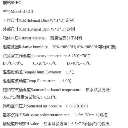
规格
SPEC
型号
Model
B-CCT
工作尺寸
(CM)Intemal Dim(W*H*D)
定制
外部尺寸
(CM)Extemal Dim(W*H*D)
定制
箱体材质
Cabinet Material
耐腐蚀高分子材料
湿度范围
Relative humidity
20%~98%RH(10%~98%RH
非标可选
)
试验室工作温度
aboratory temperature
A:25℃~70℃
B:0℃~70℃ C:-20℃~70℃ D:-40℃~70℃
温湿度偏差
Temp&Humi.Deviation
±1℃
温湿度波动度
Temp Fluctuation
±1.0℃
饱和空气桶温度
Satursted ar bamel temperature
盐水试验方法：
35±1℃/
耐腐蚀试验法：
63±1℃
饱和空气压力
Saturated air pressure
0.8~2.0±0.01
盐雾沉降率
Salt spray sedimentation rate
1~2ml/80cm.h(
可按
)
酸碱度
PH
值
PH value
盐水试验方法：
6.5~7.2/
耐腐蚀试验法：