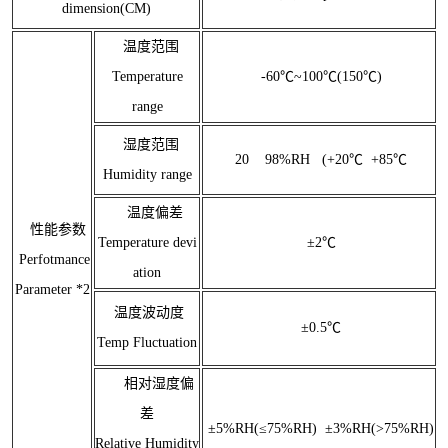
dimension(CM)
温度范围
Temperature
-60℃~100℃(150℃)
range
湿度范围
20 98%RH (+20℃ +85℃
Humidity range
温度偏差
性能参数
Temperature devi
±2℃
Perfotmance
ation
Parameter *2
温度波动度
±0.5℃
Temp Fluctuation
相对湿度偏
差
±5%RH(≤75%RH) ±3%RH(>75%RH)
Relative Humidity