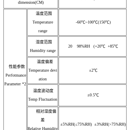
dimension(CM)
温度范围
Temperature
-60℃~100℃(150℃)
range
湿度范围
20 98%RH (+20℃ +85℃
Humidity range
温度偏差
性能参数
Temperature devi
±2℃
Perfotmance
ation
Parameter *2
温度波动度
±0.5℃
Temp Fluctuation
相对湿度偏
差
±5%RH(≤75%RH) ±3%RH(>75%RH)
Relative Humidity