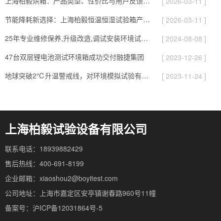
上海柏毅烘箱：产品类型、性价比与用户反馈总结
[ 2026-03-11 ]
节能降耗新选择：上海柏毅恒温恒湿试验箱产品与应用亮点
[ 2026-03-11 ]
25年专业维修保养,升级改造,调试安装环境试验设备
[ 2024-08-08 ]
47台双层锂电池测试环境箱成功交付融捷集团
[ 2023-12-26 ]
地球突破2℃升温警戒线，对环境模拟试验有哪些影响
[ 2023-11-24 ]
上海柏毅试验设备有限公司
联系电话：18939882429
售后热线：400-691-8199
企业邮箱：xiaoshou2@boyitest.com
公司地址：上海市嘉定区安亭镇谢春路960号11幢
备案号：沪ICP备12031864号-5