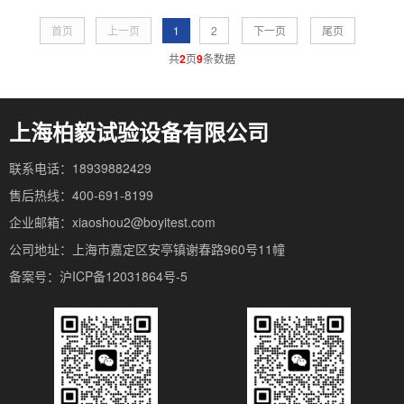
首页
上一页
1
2
下一页
尾页
共
2
页
9
条数据
上海柏毅试验设备有限公司
联系电话：18939882429
售后热线：400-691-8199
企业邮箱：xiaoshou2@boyitest.com
公司地址：上海市嘉定区安亭镇谢春路960号11幢
备案号：沪ICP备12031864号-5