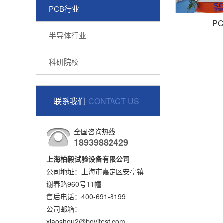
PCB行业
P
半导体行业
科研院校
联系我们
CONTACT US
全国咨询热线
18939882429
上海柏毅试验设备有限公司
公司地址：上海市嘉定区安亭镇
谢春路960号11幢
售后电话：400-691-8199
公司邮箱：
xiaoshou2@boyitest.com