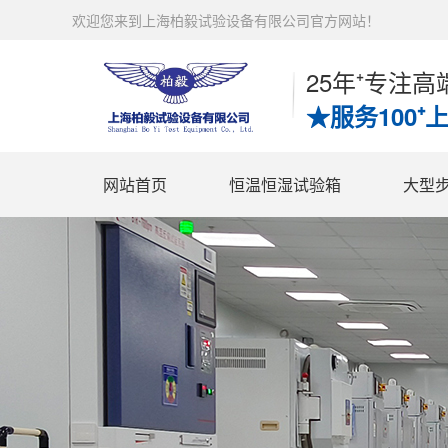
欢迎您来到上海柏毅试验设备有限公司官方网站！
25年⁺专注
★服务100⁺
网站首页
恒温恒湿试验箱
大型