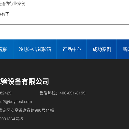
光通信行业案例
没有了
境舱
冷热冲击试验箱
产品中心
成功案例
新
试验设备有限公司
82429
售后热线：400-691-8199
2@boyitest.com
定区安亭镇谢春路960号11幢
031864号-5