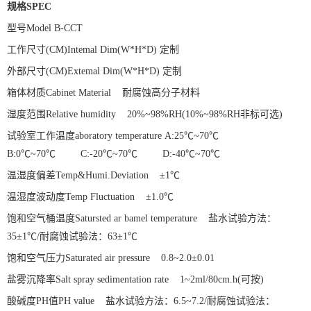
规格
SPEC
型号
Model
B-CCT
工作尺寸
(CM)Intemal Dim(W*H*D)
定制
外部尺寸
(CM)Extemal Dim(W*H*D)
定制
箱体材质
Cabinet Material
耐腐蚀高分子材料
湿度范围
Relative humidity
20%~98%RH(10%~98%RH
非标可选
)
试验室工作温度
aboratory temperature
A:25℃~70℃
B:0℃~70℃ C:-20℃~70℃ D:-40℃~70℃
温湿度偏差
Temp&Humi.Deviation
±1℃
温湿度波动度
Temp Fluctuation
±1.0℃
饱和空气桶温度
Satursted ar bamel temperature
盐水试验方法：
35±1℃/
耐腐蚀试验法：
63±1℃
饱和空气压力
Saturated air pressure
0.8~2.0±0.01
盐雾沉降率
Salt spray sedimentation rate
1~2ml/80cm.h(
可按
)
酸碱度
PH
值
PH value
盐水试验方法：
6.5~7.2/
耐腐蚀试验法：