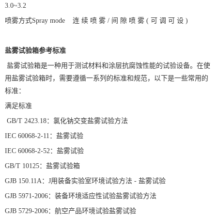
3.0~3.2
喷雾方式
Spray mode
连
续
喷
雾
/
间
隙
喷
雾
(
可
调
可
设
)
盐雾试验箱参考标准
盐雾试验箱是一种用于测试材料和涂层抗腐蚀性能的试验设备。在使
用盐雾试验箱时，需要遵循一系列的标准和规范，以下是一些常用的
标准：
满足标准
GB/T 2423.18
：氯化钠交变盐雾试验方法
IEC 60068-2-11
：盐雾试验
IEC 60068-2-52
：盐雾试验
GB/T 10125
：盐雾试验箱
GJB 150.11A
：
J
用装备实验室环境试验方法
-
盐雾试验
GJB 5971-2006
：装备环境适应性试验盐雾试验方法
GJB 5729-2006
：航空产品环境试验盐雾试验