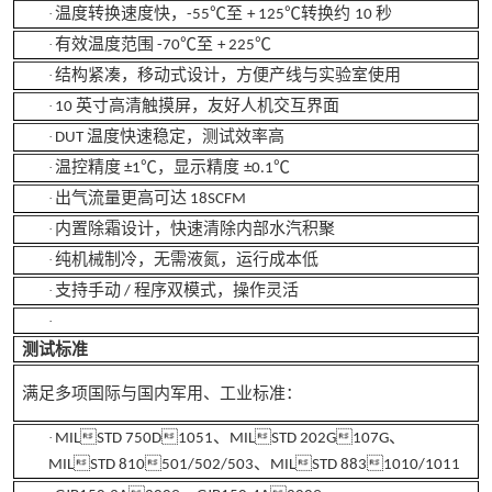
温度转换速度快，
至
转换约
秒
·
-55℃
+ 125℃
10
有效温度范围
至
·
-70℃
+ 225℃
结构紧凑，移动式设计，方便产线与实验室使用
·
英寸高清触摸屏，友好人机交互界面
·
10
温度快速稳定，测试效率高
·
DUT
温控精度
，显示精度
·
±1℃
±0.1℃
出气流量更高可达
·
18SCFM
内置除霜设计，快速清除内部水汽积聚
·
纯机械制冷，无需液氮，运行成本低
·
支持手动
程序双模式，操作灵活
·
/
·
测试标准
满足多项国际与国内军用、工业标准：
、
、
·
MILSTD 750D1051
MILSTD 202G107G
、
MILSTD 810501/502/503
MILSTD 8831010/1011