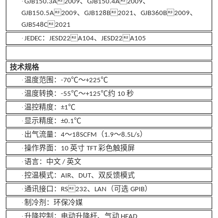
、
、
·
GJB150.3A2009
GJB150.4A2009
、
、
、
GJB150.5A2009
GJB128B2021
GJB360B2009
GJB548C2021
：
、
·
JEDEC
JESD22A104
JESD22A105
技术规格
温度范围：
～
·
-70℃
+225℃
温度转换：
～
约
秒
·
-55℃
+125℃
10
温控精度：
·
±1℃
显示精度：
·
±0.1℃
出气流量：
～
（
～
）
·
4
18SCFM
1.9
8.5L/s
操作界面：
英寸
彩色触摸屏
·
10
TFT
语言：中文
英文
·
/
控温模式：
、
、双反馈模式
·
AIR
DUT
通讯接口：
、
（可选
）
·
RS232
LAN
GPIB
制冷剂：环保冷媒
·
升降控制：电动升降杆、气动
·
HEAD