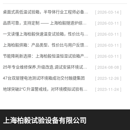
桌面式高低温试验箱，半导体行业工程师必备的测试神器
[ 2026-03-14 ]
品质可靠，支持定制 —— 上海柏毅隧道炉综合解析
[ 2026-03-11 ]
一文读懂上海柏毅快速温变试验箱，性价比与服务综合介绍
[ 2026-03-11 ]
上海柏毅烘箱：产品类型、性价比与用户反馈总结
[ 2026-03-11 ]
节能降耗新选择：上海柏毅恒温恒湿试验箱产品与应用亮点
[ 2026-03-11 ]
25年专业维修保养,升级改造,调试安装环境试验设备
[ 2024-08-08 ]
47台双层锂电池测试环境箱成功交付融捷集团
[ 2023-12-26 ]
地球突破2℃升温警戒线，对环境模拟试验有哪些影响
[ 2023-11-24 ]
上海柏毅试验设备有限公司