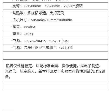
支臂：
，
，
旋转
·
X=1500mm
Y=560mm
Z=360°
隔热罩：多规格可选，支持定制
·
主机尺寸：
·
505mm×910mm×1080mm
噪音：
·
≤59dBA
重量：
·
240Kg
电源：
，
，
·
220VAC/50Hz
30A
1Phase
气源：洁净压缩空气或氮气（
）
·
≥99.5%
热流仪性能稳定、适配标准全面、操作便捷，是电子制造、
光通信、航空航天、新材料研发与实验室可靠性测试的理想设
备。