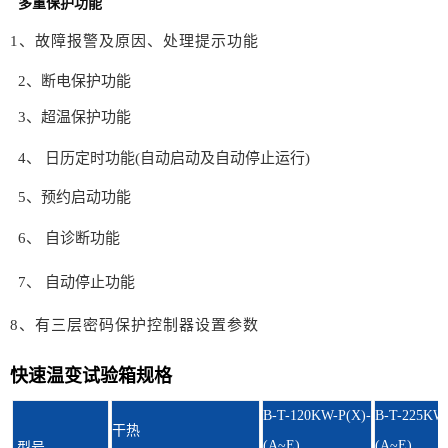
多重保护功能
1、故障报警及原因、处理提示功
能
2、断电保护功能
3、超温保护功能
4、 日历定时功能(自动启动及自动停止运行)
5、预约启动功能
6、 自诊断功能
7、 自动停止功能
8、有三层密码保护控制器设置参
数
快速温变试验箱规格
B-T-120KW-P(X)-
B-T-225KW-
干热
(A~E)
(A~E)
型号