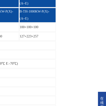
(A~E)
KW-P(X)-
B-TH-1000KW-P(X)-
(A~E)
100×100×100
40
127×223×257
60℃ E:-70℃)
在
线