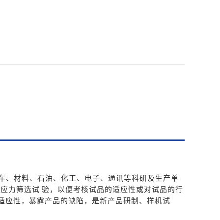
车、材料、石油、化工、电子、通讯等科研及生产单
度应力筛选试
验，
以
便考核试品的适应性或对试品的行
适应性，暴露产品的缺陷，是新产
品研制
、样机试