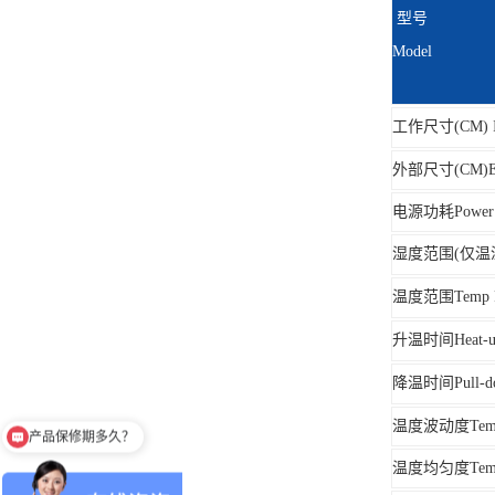
型号
Model
工作尺寸(CM) In
外部尺寸(CM)Ext
电源功耗Power S
湿度范围(仅温湿度型
温度范围Temp R
升温时间Heat-up 
降温时间Pull-dow
产品保修期多久？
温度波动度Temp F
高低温环境试验箱价格？
温度均匀度Temp 