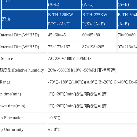
(A~E)
(A~E)
(A~E)
B-TH-120KW-
B-TH-225KW-
B-TH-504
湿热
P(X)- (A~E)
P(X)- (A~E)
(A~E)
ternal Dim(W*H*D)
45×60×45
60×85×80
70×90×80
ernal Dim(W*H*D)
72×173×167
87×198×205
97×213×2
ource
AC:220V/380V 50/60Hz
)Relative humidity
20%~98%RH(10%~98%RH非标可选)
ange
-70℃~180℃(100℃)(A:0℃ B:-20℃ C:-40℃ D:-
time(min)
1℃~20℃/min(线性/非线性可选)
n time(min)
1℃~20℃/min(线性/非线性可选)
luctuation
±0.5℃
Uniformity
±2.0℃