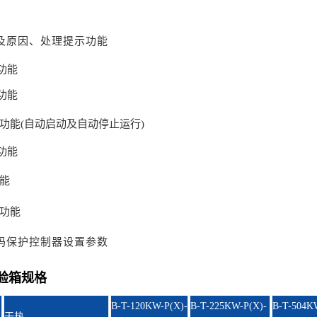
及原因、处理提示功
能
功能
功能
时功能(自动启动及自动停止运行)
功能
功能
止功能
码保护控制器设置参
数
验箱规格
B-T-120KW-P(X)-
B-T-225KW-P(X)-
B-T-504K
干热