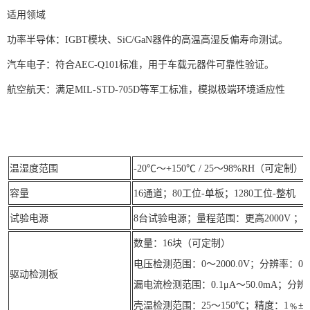
适用领域
功率半导体：IGBT模块、SiC/GaN器件的高温高湿反偏寿命测试。
汽车电子：符合AEC-Q101标准，用于车载元器件可靠性验证。
航空航天：满足MIL-STD-705D等军工标准，模拟极端环境适应性
温湿度范围
-20℃～+150℃ / 25～98%RH（可定制）
容量
16通道；80工位-单板；1280工位-整机
试验电源
8台试验电源；量程范围：更高2000V 
数量：16块（可定制）
电压检测范围：0～2000.0V；分辨率：0.1V
驱动检测板
漏电流检测范围：0.1μA～50.0mA；分辨率：0
壳温检测范围：25～150℃；精度：1﹪±