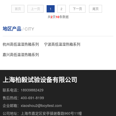
首页
上一页
1
2
下一页
尾页
共
2
页
10
条数据
地区产品
/ CITY
杭州高低温湿热箱系列
宁波高低温湿热箱系列
嘉兴高低温湿热箱系列
上海柏毅试验设备有限公司
联系电话：18939882429
售后热线：400-691-8199
企业邮箱：xiaoshou2@boyitest.com
公司地址：上海市嘉定区安亭镇谢春路960号11幢