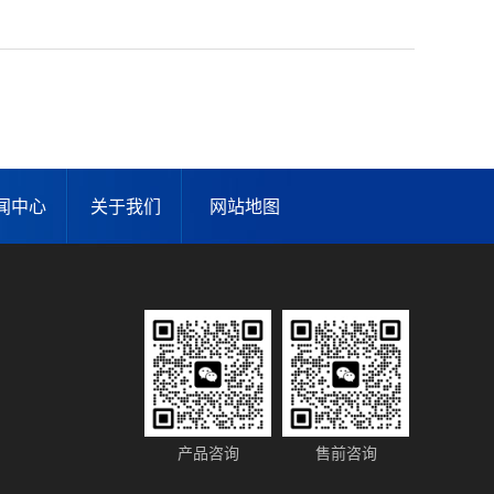
闻中心
关于我们
网站地图
产品咨询
售前咨询