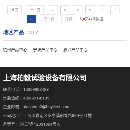
首页
上一页
2
3
4
5
6
7
8
下一页
尾页
共
8
页
47
条数据
地区产品
/ CITY
杭州产品中心
宁波产品中心
嘉兴产品中心
上海柏毅试验设备有限公司
联系电话：18939882429
售后热线：400-691-8199
企业邮箱：xiaoshou2@boyitest.com
公司地址：上海市嘉定区安亭镇谢春路960号11幢
备案号：沪ICP备12031864号-5