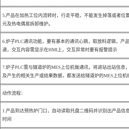
5.产品在加热工位内流转时，行走平稳，不能发生掉落或者位
元及热电偶易拆卸维护。
6.炉子PLC通讯功能，要有基本的通讯心跳，取放料逻辑，产
递，交互内容需显示在HMI上，交互异常时要有报警提示
7.炉子PLC需与隧道炉的MES上位机做通讯，将进站出站信
及产生的相关生产或结果数据，都发送给隧道炉的MES上位机
动作流程：
1.产品到达预热炉门口，自动读取托盘二维码并识别出产品信
时间