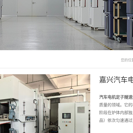
您的位
嘉兴汽车
汽车电机定子隧道
质量的领域。它的
阶段在炉体内部独
品）依次匀速通过