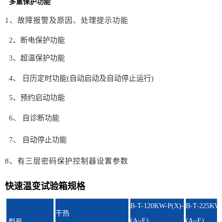
多重保护功能
1、故障报警及原因、处理提示功
能
2、断电保护功能
3、超温保护功能
4、 日历定时功能(自动启动及自动停止运行)
5、预约启动功能
6、 自诊断功能
7、 自动停止功能
8、有三层密码保护控制器设置参
数
快速温变试验箱规格
B-T-120KW-P(X)-
B-T-225KW-
干热
(A~E)
(A~E)
型号