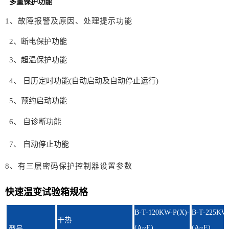
多重保护功能
1、故障报警及原因、处理提示功
能
2、断电保护功能
3、超温保护功能
4、 日历定时功能(自动启动及自动停止运行)
5、预约启动功能
6、 自诊断功能
7、 自动停止功能
8、有三层密码保护控制器设置参
数
快速温变试验箱规格
B-T-120KW-P(X)-
B-T-225KW-
干热
(A~E)
(A~E)
型号