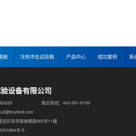
境舱
冷热冲击试验箱
产品中心
成功案例
新
试验设备有限公司
82429
售后热线：400-691-8199
2@boyitest.com
定区安亭镇谢春路960号11幢
031864号-5