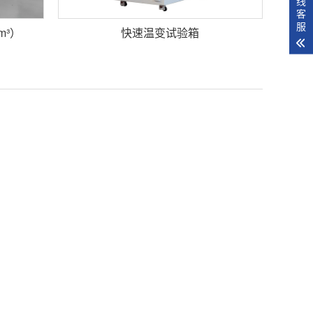
线
客
服
m³）
快速温变试验箱