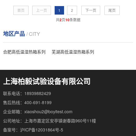
首页
上一页
1
2
下一页
尾页
共
2
页
10
条数据
地区产品
/ CITY
合肥高低温湿热箱系列
芜湖高低温湿热箱系列
上海柏毅试验设备有限公司
联系电话：18939882429
售后热线：400-691-8199
企业邮箱：xiaoshou2@boyitest.com
公司地址：上海市嘉定区安亭镇谢春路960号11幢
备案号：沪ICP备12031864号-5