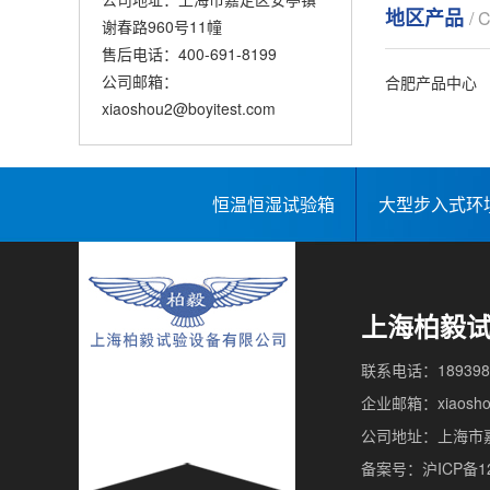
地区产品
/ 
谢春路960号11幢
售后电话：400-691-8199
公司邮箱：
合肥产品中心
xiaoshou2@boyitest.com
恒温恒湿试验箱
大型步入式环
上海柏毅
联系电话：189398
企业邮箱：xiaoshou
公司地址：上海市嘉
备案号：沪ICP备12