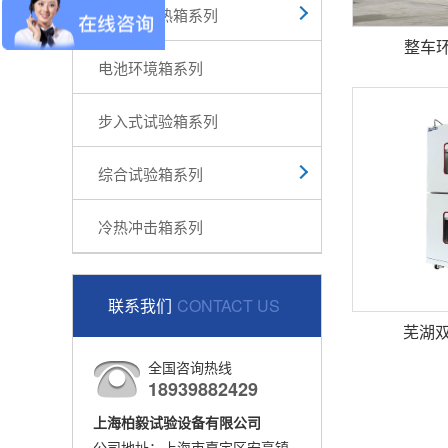
高低温湿热箱系列
整车环
电池环境箱系列
步入式试验箱系列
综合试验箱系列
冷热冲击箱系列
联系我们
CONTACT US
芜湖
全国咨询热线
18939882429
上海柏毅试验设备有限公司
公司地址：上海市嘉定区安亭镇