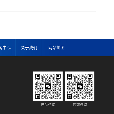
闻中心
关于我们
网站地图
产品咨询
售前咨询