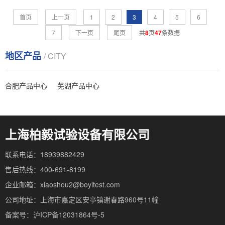
首页
上一页
1
2
3
4
5
6
7
下一页
尾页
共
8
页
47
条数据
地区产品
/ CITY
合肥产品中心
芜湖产品中心
上海柏毅试验设备有限公司
联系电话：18939882429
售后热线：400-691-8199
企业邮箱：xiaoshou2@boyitest.com
公司地址：上海市嘉定区安亭镇谢春路960号11幢
备案号：沪ICP备12031864号-5