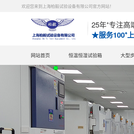
欢迎您来到上海柏毅试验设备有限公司官方网站！
25年⁺专注
★服务100⁺
网站首页
恒温恒湿试验箱
大型