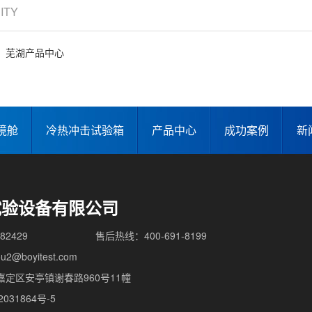
CITY
芜湖产品中心
境舱
冷热冲击试验箱
产品中心
成功案例
新
试验设备有限公司
82429
售后热线：400-691-8199
2@boyitest.com
定区安亭镇谢春路960号11幢
031864号-5