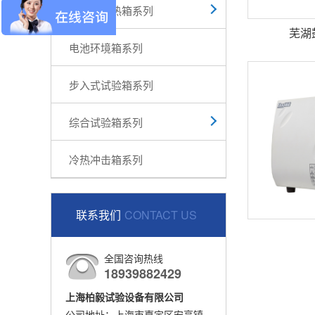
高低温湿热箱系列
芜湖
电池环境箱系列
步入式试验箱系列
综合试验箱系列
冷热冲击箱系列
联系我们
CONTACT US
全国咨询热线
18939882429
上海柏毅试验设备有限公司
公司地址：上海市嘉定区安亭镇