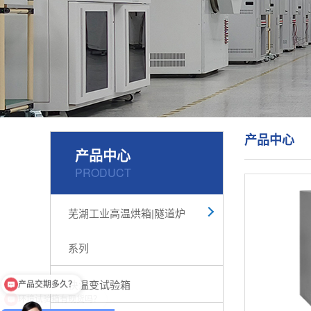
产品中心
产品中心
PRODUCT
芜湖工业高温烘箱|隧道炉
系列
产品交期多久？
快温变试验箱
环境试验箱有现货吗？