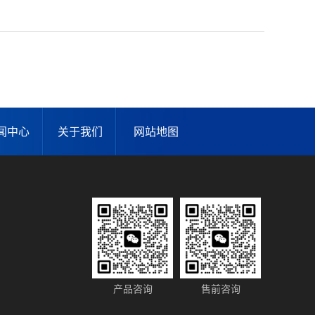
闻中心
关于我们
网站地图
产品咨询
售前咨询