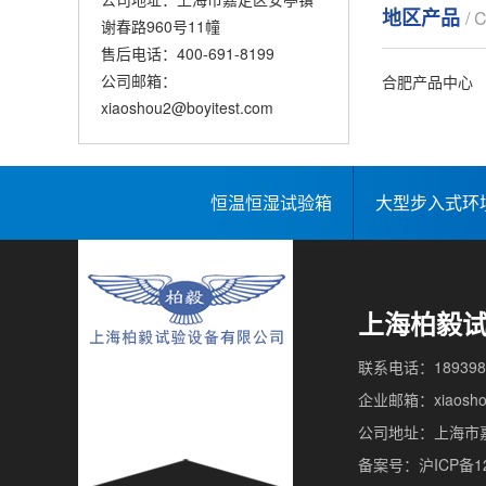
地区产品
/ 
谢春路960号11幢
售后电话：400-691-8199
公司邮箱：
合肥产品中心
xiaoshou2@boyitest.com
恒温恒湿试验箱
大型步入式环
上海柏毅
联系电话：189398
企业邮箱：xiaoshou
公司地址：上海市嘉
备案号：沪ICP备12