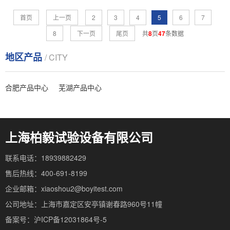
首页
上一页
2
3
4
5
6
7
8
下一页
尾页
共
8
页
47
条数据
地区产品
/ CITY
合肥产品中心
芜湖产品中心
上海柏毅试验设备有限公司
联系电话：18939882429
售后热线：400-691-8199
企业邮箱：xiaoshou2@boyitest.com
公司地址：上海市嘉定区安亭镇谢春路960号11幢
备案号：沪ICP备12031864号-5