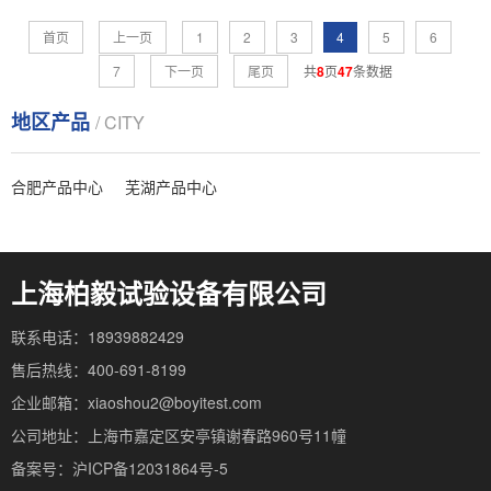
首页
上一页
1
2
3
4
5
6
7
下一页
尾页
共
8
页
47
条数据
地区产品
/ CITY
合肥产品中心
芜湖产品中心
上海柏毅试验设备有限公司
联系电话：18939882429
售后热线：400-691-8199
企业邮箱：xiaoshou2@boyitest.com
公司地址：上海市嘉定区安亭镇谢春路960号11幢
备案号：沪ICP备12031864号-5